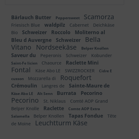
Scamorza
Bärlauch Butter
Peppersweet
waldpilz
Friesisch Blue
Cabernet
Deichkäse
Schweizer
Roccolo
Moliterno al
Bio
Bella
Bleu d Auvergne
Schweizer
Vitano
Nordseekäse
Belper Knollen
Saveur du
Peperonis
Schweizer
Kobunder
Raclette Mini
Chaource
Saint-Fe licien
Fontal
Käse Abo LE
SWIZZROCKER
Cidre E
Roquefort
Mozzarella di
cusson
Crémoulin
Sainte-Maure de
Langres de
Burrata
Pecorino
Käse Abo LE
Alt Senn
Pecorino
St. Niklaus
Comté AOP Grand
Raclette
Belper Knolle
Comte AOP Extra
Tapas Fondue
Belper Knollen
Tête
Salamella
Leuchtturm Käse
de Moine