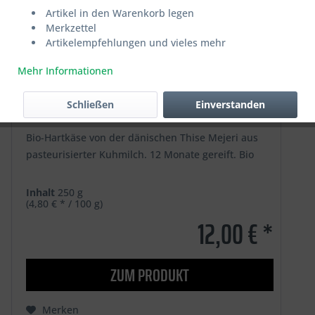
Artikel in den Warenkorb legen
Merkzettel
Artikelempfehlungen und vieles mehr
Mehr Informationen
Leuchtturm Käse
Schließen
Einverstanden
Bio-Hartkäse von der dänischen Thise Mejeri aus
pasteurisierter Kuhmilch. 12 Monate gereift. Bio
Inhalt
250 g
(4,80 € * / 100 g)
12,00 € *
ZUM PRODUKT
Merken