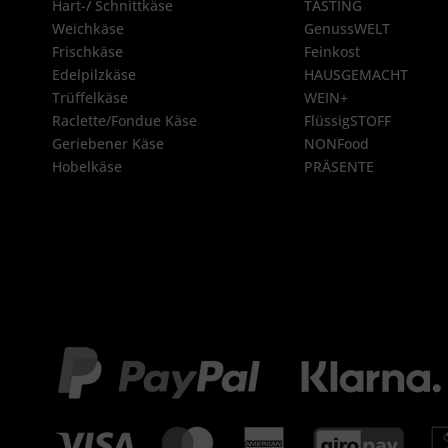
Hart-/ Schnittkäse
TASTING
Weichkäse
GenussWELT
Frischkäse
Feinkost
Edelpilzkäse
HAUSGEMACHT
Trüffelkäse
WEIN+
Raclette/Fondue Käse
FlüssigSTOFF
Geriebener Käse
NONFood
Hobelkäse
PRÄSENTE