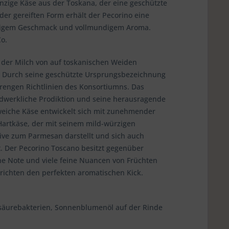
inzige Käse aus der Toskana, der eine geschützte
er gereiften Form erhält der Pecorino eine
rzigem Geschmack und vollmundigem Aroma.
Co.
 der Milch von auf toskanischen Weiden
. Durch seine geschützte Ursprungsbezeichnung
strengen Richtlinien des Konsortiumns. Das
andwerkliche Prodiktion und seine herausragende
 weiche Käse entwickelt sich mit zunehmender
Hartkäse, der mit seinem mild-würzigen
ive zum Parmesan darstellt und sich auch
t. Der Pecorino Toscano besitzt gegenüber
he Note und viele feine Nuancen von Früchten
richten den perfekten aromatischen Kick.
säurebakterien, Sonnenblumenöl auf der Rinde