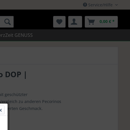
Service/Hilfe
0,00 € *
rzZeit GENUSS
o DOP |
it geschützter
Vergleich zu anderen Pecorinos
uancierten Geschmack.