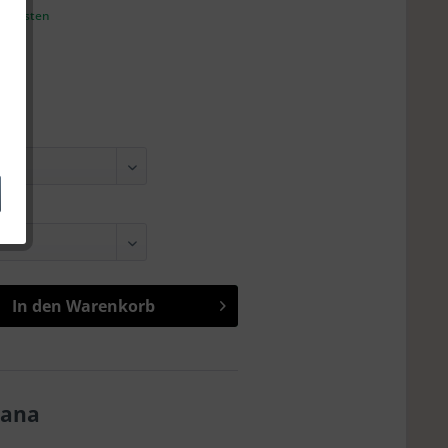
andkosten
8
In den
Warenkorb
kana