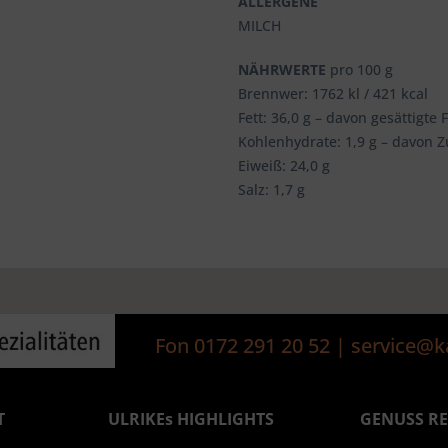
ALLERGENE
MILCH
NÄHRWERTE
pro 100 g
Brennwer: 1762 kl / 421 kcal
Fett: 36,0 g – davon gesättigte 
Kohlenhydrate: 1,9 g – davon Z
Eiweiß: 24,0 g
Salz: 1,7 g
Fon 0172 291 20 52 | service
T
ULRIKEs HIGHLIGHTS
GENUSS R