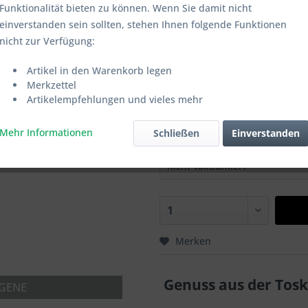
Funktionalität bieten zu können. Wenn Sie damit nicht
Preise inkl. gesetzl. MwSt.
zzgl. Vers
einverstanden sein sollten, stehen Ihnen folgende Funktionen
2-4 Werktage
nicht zur Verfügung:
Artikel-Nr.:
SK006
Artikel in den Warenkorb legen
Merkzettel
Auswahl 250g:
Artikelempfehlungen und vieles mehr
Mehr Informationen
Schließen
Einverstanden
Produkt vakuumieren:
Merken
Genuss aus der Tos
RGENE