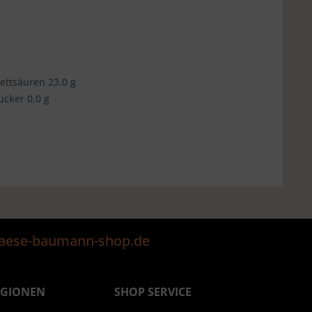
Fettsäuren 23,0 g
ucker 0,0 g
@kaese-baumann-shop.de
EGIONEN
SHOP SERVICE