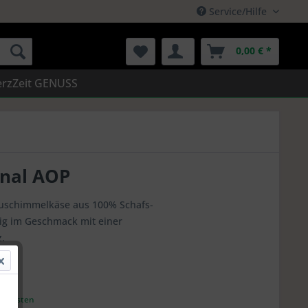
Service/Hilfe
0,00 € *
rzZeit GENUSS
anal AOP
auschimmelkäse aus 100% Schafs-
ig im Geschmack mit einer
.
andkosten