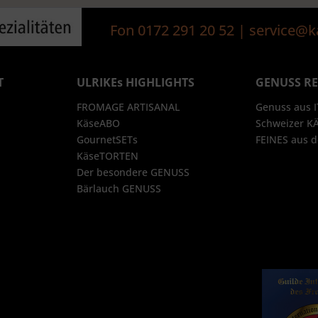
Fon 0172 291 20 52 | service
T
ULRIKEs HIGHLIGHTS
GENUSS R
FROMAGE ARTISANAL
Genuss aus 
KäseABO
Schweizer K
GournetSETs
FEINES aus
KäseTORTEN
Der besondere GENUSS
Bärlauch GENUSS