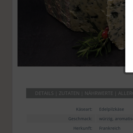
DETAILS | ZUTATEN | NÄHRWERTE | ALLE
Käseart:
Edelpilzkäse
Geschmack:
würzig, aromatis
Herkunft:
Frankreich