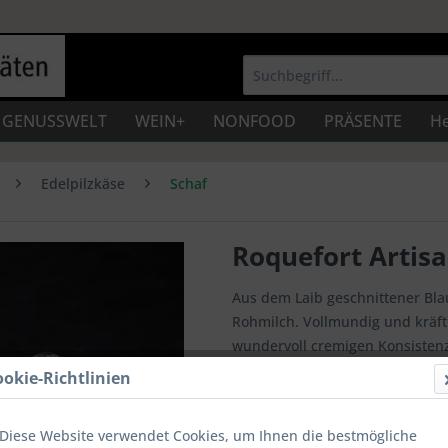
GENUSSWELT
WEIN+
NONFOOD
PRÄSENTE
He
Edelpilzkäse
Schaf
Roquefort Artis
Aus dem Laib geschnittener Bl
Rohmilch. Vollmundig und kräft
wundervoll cremigen Konsistenz
ookie-Richtlinien
14,50 € *
Inhalt:
250 g (5,80 € * / 100 g)
Diese Website verwendet Cookies, um Ihnen die bestmögliche
Preise inkl. gesetzl. MwSt.
zzgl. Vers