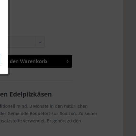
9
In den
Warenkorb
den Edelpilzkäsen
aditionell mind. 3 Monate in den natürlichen
der Gemeinde Roquefort-sur-Soulzon. Zu seiner
usatzstoffe verwendet. Er gehört zu den