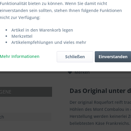
Funktionalität bieten zu können. Wenn Sie damit nicht
2-4 Werktage
einverstanden sein sollten, stehen Ihnen folgende Funktionen
Artikel-Nr.:
FA000
nicht zur Verfügung:
Artikel in den Warenkorb legen
Auswahl 250g:
Merkzettel
Artikelempfehlungen und vieles mehr
Mehr Informationen
Schließen
Einverstanden
Merken
Das Original unter 
RGENE
Der original Roquefort reift tr
Höhlen des Mont Combalou in 
Herstellung werden keinerlei Z
ch
beliebtesten Käse Frankreichs.