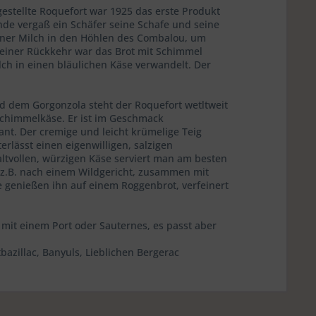
estellte Roquefort war 1925 das erste Produkt
nde vergaß ein Schäfer seine Schafe und seine
ener Milch in den Höhlen des Combalou, um
 seiner Rückkehr war das Brot mit Schimmel
ch in einen bläulichen Käse verwandelt. Der
 dem Gorgonzola steht der Roquefort wetltweit
schimmelkäse. Er ist im Geschmack
nt. Der cremige und leicht krümelige Teig
erlässt einen eigenwilligen, salzigen
tvollen, würzigen Käse serviert man am besten
 z.B. nach einem Wildgericht, zusammen mit
e genießen ihn auf einem Roggenbrot, verfeinert
 mit einem Port oder Sauternes, es passt aber
zillac, Banyuls, Lieblichen Bergerac