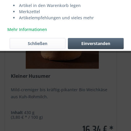
Artikel in den Warenkorb legen
Merkzettel
Artikelempfehlungen und vieles mehr
Mehr Informationen
Schließen
Einverstanden
Kleiner Husumer
Mild-cremiger bis kräftig-pikanter Bio Weichkäse
aus Kuh-Rohmilch.
Inhalt
430 g
(3,80 € * / 100 g)
16,34 € *