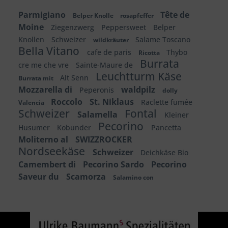
Parmigiano
Tête de
Belper Knolle
rosapfeffer
Moine
Ziegenzwerg
Peppersweet
Belper
Knollen
Schweizer
Salame Toscano
wildkräuter
Bella Vitano
cafe de paris
Thybo
Ricotta
Burrata
cre me che vre
Sainte-Maure de
Leuchtturm Käse
Alt Senn
Burrata mit
Mozzarella di
waldpilz
Peperonis
dolly
Roccolo
St. Niklaus
Raclette fumée
Valencia
Schweizer
Fontal
Salamella
Kleiner
Pecorino
Husumer
Kobunder
Pancetta
Moliterno al
SWIZZROCKER
Nordseekäse
Schweizer
Deichkäse Bio
Camembert di
Pecorino Sardo
Pecorino
Saveur du
Scamorza
Salamino con