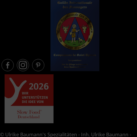
© Ulrike Baumann's Spezialitäten - Inh. Ulrike Baumann -