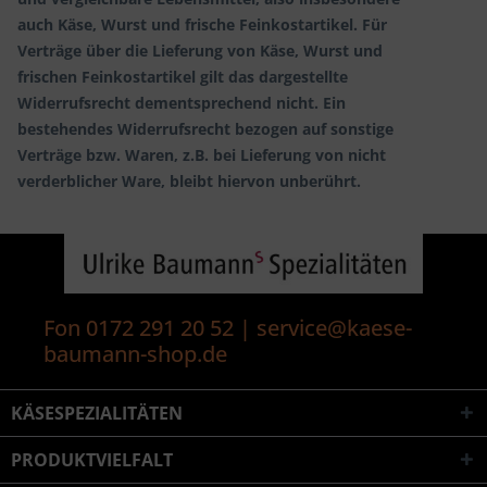
auch Käse, Wurst und frische Feinkostartikel. Für
Verträge über die Lieferung von Käse, Wurst und
frischen Feinkostartikel gilt das dargestellte
Widerrufsrecht dementsprechend nicht. Ein
bestehendes Widerrufsrecht bezogen auf sonstige
Verträge bzw. Waren, z.B. bei Lieferung von nicht
verderblicher Ware, bleibt hiervon unberührt.
Fon 0172 291 20 52 | service@kaese-
baumann-shop.de
KÄSESPEZIALITÄTEN
PRODUKTVIELFALT