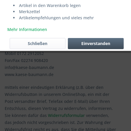
Artikel in den Warenkorb legen
Um Ihr Widerrufsrecht auszuüben, müssen Sie uns
Merkzettel
Artikelempfehlungen und vieles mehr
Ulrike Baumann's Sezialitäten
Inh. Ulrike Baumann
Mehr Informationen
Embestraße 18
50189 Elsdorf
Schließen
Einverstanden
Mobil 0172 2912052
Fon/Fax 02274 908420
info@kaese-baumann.de
www.kaese-baumann.de
mittels einer eindeutigen Erklärung (z.B. über den
Widerrufsbutton in unserem OnlineShop, ein mit der
Post versandter Brief, Telefax oder E-Mail) über Ihren
Entschluss, diesen Vertrag zu widerrufen, informieren.
Sie können dafür das
Widerrufsformular
verwenden,
das jedoch nicht vorgeschrieben ist. Zur Wahrung der
Widerrufsfrist reicht es aus, dass Sie die Mitteilung über