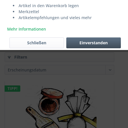
Artikel in den Warenkorb legen
Merkzettel
Belper Knolle alt
Artikelempfehlungen und vieles mehr
Mehr Informationen
Inhalt
100 g
12,50 € *
Schließen
Einverstanden
Filtern
TIPP!