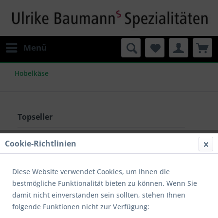
Menü
Hobelkäse
Topseller
Cookie-Richtlinien
TIPP!
Diese Website verwendet Cookies, um Ihnen die
bestmögliche Funktionalität bieten zu können. Wenn Sie
damit nicht einverstanden sein sollten, stehen Ihnen
folgende Funktionen nicht zur Verfügung: