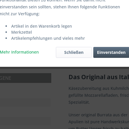
einverstanden sein sollten, stehen Ihnen folgende Funktionen
nicht zur Verfügung:
Artikel in den Warenkorb legen
Merken
Merkzettel
Artikelempfehlungen und vieles mehr
Mehr Informationen
Schließen
Einverstanden
Das Original aus Ita
RGENE
Käsezubereitung aus Kuhmilch
gefüllte Mozzarellafladen, fri
Spezialität.
Unser original Burrata aus de
Apulien ist pure Handwerkskuns
um Butter länger frisch zu hal