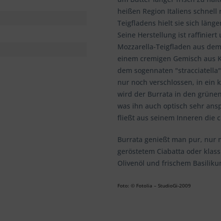
heißen Region Italiens schnell
Teigfladens hielt sie sich län
Seine Herstellung ist raffiniert
Mozzarella-Teigfladen aus dem
einem cremigen Gemisch aus K
dem sogennaten "stracciatella"
nur noch verschlossen, in ein 
wird der Burrata in den grünen
was ihn auch optisch sehr ans
fließt aus seinem Inneren die
Burrata genießt man pur, nur mi
geröstetem Ciabatta oder klas
Olivenöl und frischem Basiliku
Foto: © Fotolia –
StudioGi-2009