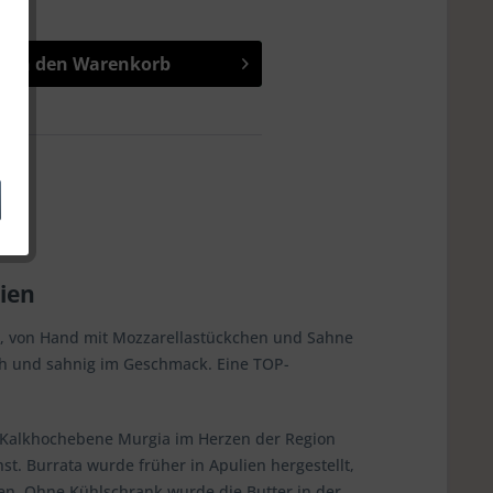
In den
Warenkorb
lien
, von Hand mit Mozzarellastückchen und Sahne
sch und sahnig im Geschmack. Eine TOP-
r Kalkhochebene Murgia im Herzen der Region
t. Burrata wurde früher in Apulien hergestellt,
ten. Ohne Kühlschrank wurde die Butter in der