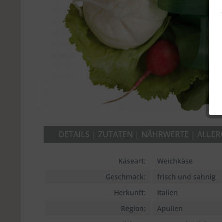
DETAILS | ZUTATEN | NÄHRWERTE | ALLE
Käseart:
Weichkäse
Geschmack:
frisch und sahnig
Herkunft:
Italien
Region:
Apulien