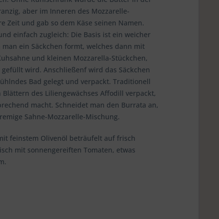
 ranzig, aber im Inneren des Mozzarelle-
gere Zeit und gab so dem Käse seinen Namen.
 und einfach zugleich: Die Basis ist ein weicher
 man ein Säckchen formt, welches dann mit
uhsahne und kleinen Mozzarella-Stückchen,
 gefüllt wird. Anschließenf wird das Säckchen
kühlndes Bad gelegt und verpackt. Traditionell
 Blättern des Liliengewächses Affodill verpackt,
prechend macht. Schneidet man den Burrata an,
 cremige Sahne-Mozzarelle-Mischung.
t feinstem Olivenöl beträufelt auf frisch
sisch mit sonnengereiften Tomaten, etwas
m.