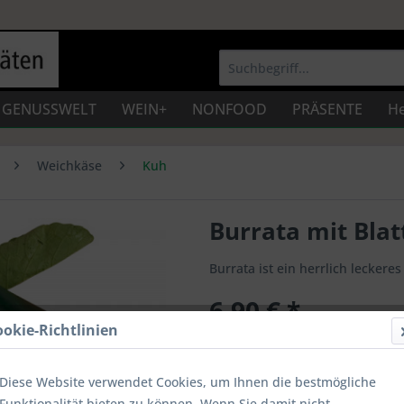
GENUSSWELT
WEIN+
NONFOOD
PRÄSENTE
He
Weichkäse
Kuh
Burrata mit Blat
Burrata ist ein herrlich leckere
6,90 € *
ookie-Richtlinien
Inhalt:
250 g (2,76 € * / 100 g)
Preise inkl. gesetzl. MwSt.
zzgl. Vers
2-4 Werktage
Diese Website verwendet Cookies, um Ihnen die bestmögliche
Artikel-Nr.:
WK001
Funktionalität bieten zu können. Wenn Sie damit nicht