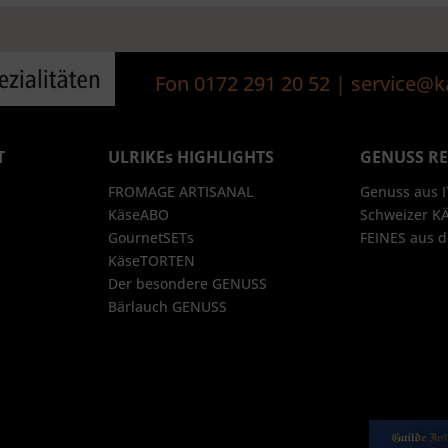
Fon 0172 291 20 52 | service
T
ULRIKEs HIGHLIGHTS
GENUSS R
FROMAGE ARTISANAL
Genuss aus 
KäseABO
Schweizer K
GournetSETs
FEINES aus
KäseTORTEN
Der besondere GENUSS
Bärlauch GENUSS