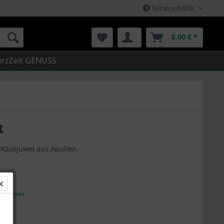
Service/Hilfe
0,00 € *
rzZeit GENUSS
t
s Käsejuwel aus Apulien.
andkosten
5