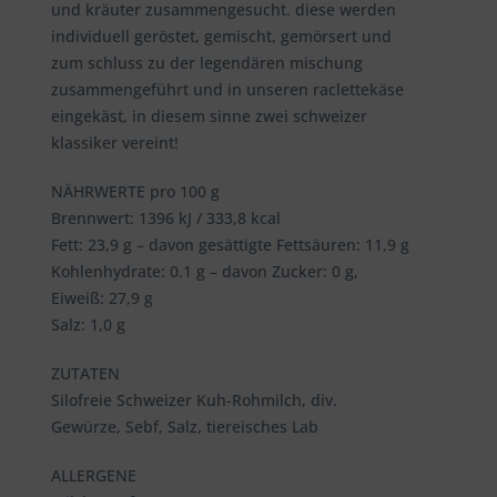
und kräuter zusammengesucht. diese werden
individuell geröstet, gemischt, gemörsert und
zum schluss zu der legendären mischung
zusammengeführt und in unseren raclettekäse
eingekäst, in diesem sinne zwei schweizer
klassiker vereint!
NÄHRWERTE pro 100 g
Brennwert: 1396 kJ / 333,8 kcal
Fett: 23,9 g – davon gesättigte Fettsäuren: 11,9 g
Kohlenhydrate: 0.1 g – davon Zucker: 0 g,
Eiweiß: 27,9 g
Salz: 1,0 g
ZUTATEN
Silofreie Schweizer Kuh-Rohmilch, div.
Gewürze, Sebf, Salz, tiereisches Lab
ALLERGENE