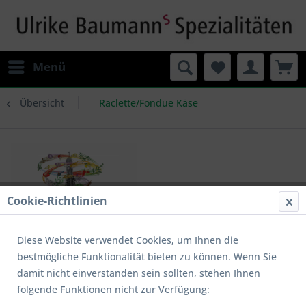
Menü
Übersicht
Raclette/Fondue Käse
Cookie-Richtlinien
Diese Website verwendet Cookies, um Ihnen die
bestmögliche Funktionalität bieten zu können. Wenn Sie
damit nicht einverstanden sein sollten, stehen Ihnen
folgende Funktionen nicht zur Verfügung:
cafe de paris raclette