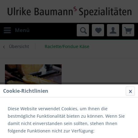
Menü
Übersicht
Raclette/Fondue Käse
Cookie-Richtlinien
Diese Website verwendet Cookies, um Ihnen die
bestmögliche Funktionalität bieten zu können. Wenn Sie
damit nicht einverstanden sein sollten, stehen Ihnen
folgende Funktionen nicht zur Verfügung:
Schweizer Raclette Käse