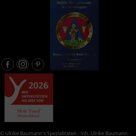
© Ulrike Baumann's Spezialitäten - Inh. Ulrike Baumann -