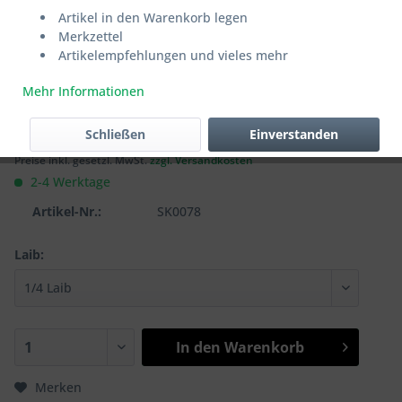
(Laib)
Artikel in den Warenkorb legen
Merkzettel
Artikelempfehlungen und vieles mehr
Der besondere Raclette Käse, aromatisch, intensiv mit
hervorragenden Schmelzeigenschaften
Mehr Informationen
48,75 € *
Schließen
Einverstanden
Inhalt:
1.25 Kilogramm (39,00 € * / 1 Kilogramm)
Preise inkl. gesetzl. MwSt.
zzgl. Versandkosten
2-4 Werktage
Artikel-Nr.:
SK0078
Laib:
In den
Warenkorb
Merken