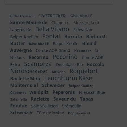
SWIZZROCKER
Käse Abo LE
Cidre E cusson
Sainte-Maure de
Chaource
Mozzarella di
Bella Vitano
Langres de
Schweizer
Fontal
Burrata
Bärlauch
Belper Knollen
Butter
Bleu d
Belper Knolle
Käse Abo LE
Auvergne
Comté AOP Grand
St.
Kobunder
Pecorino
Pecorino
Niklaus
Comte AOP
Scamorza
Roccolo
Extra
Deichkäse Bio
Nordseekäse
Roquefort
Alt Senn
Leuchtturm Käse
Raclette Mini
Moliterno al
Schweizer
Belper Knollen
waldpilz
Peperonis
Friesisch Blue
Cabernet
Raclette
Saveur du
Tapas
Salamella
Fondue
Saint-Fe licien
Crémoulin
Schweizer
Tête de Moine
Peppersweet