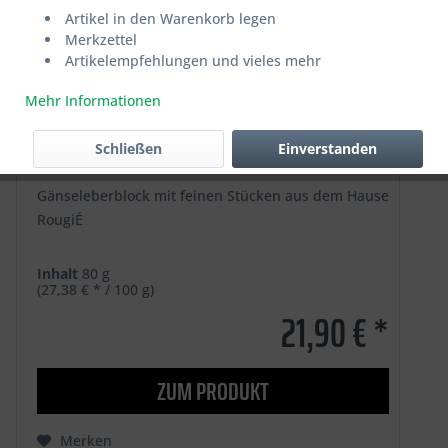
Artikel in den Warenkorb legen
Merkzettel
Artikelempfehlungen und vieles mehr
Mehr Informationen
Bloc de Foie Gras d'Oie
Schließen
Einverstanden
Gänseleberblock mit feinen Stücken aus dem Hause
RougiÉ
Inhalt
80 g
(27,38 € * / 100 g)
21,90 € *
ZUM PRODUKT
Merken