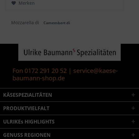
Merken
Mozzarella di
Camembert di
Fon 0172 291 20 52 | service@kaese-
baumann-shop.de
KÄSESPEZIALITÄTEN
PRODUKTVIELFALT
ULRIKEs HIGHLIGHTS
GENUSS REGIONEN