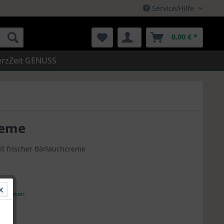
Service/Hilfe
0,00 € *
rzZeit GENUSS
reme
it frischer Bärlauchcreme
andkosten
2