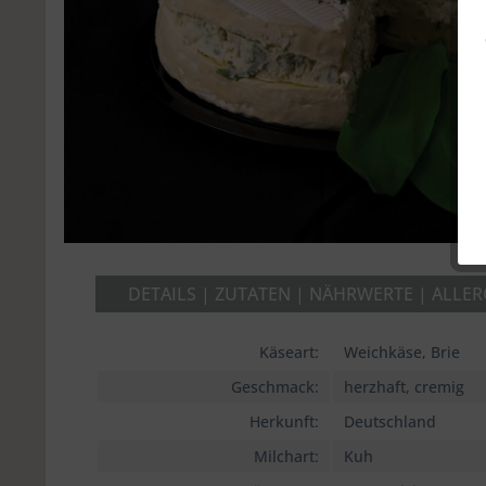
DETAILS | ZUTATEN | NÄHRWERTE | ALLE
Käseart:
Weichkäse, Brie
Geschmack:
herzhaft, cremig
Herkunft:
Deutschland
Milchart:
Kuh