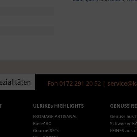
Fon 0172 291 20 52 | service
T
ULRIKEs HIGHLIGHTS
GENUSS R
FROMAGE ARTISANAL
Genuss aus 
KäseABO
Schweizer K
GournetSETs
FEINES aus