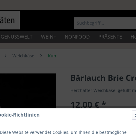
GENUSSWELT
WEIN+
NONFOOD
PRÄSENTE
He
Weichkäse
Kuh
Bärlauch Brie C
Herzhafter Weichkäse, gefüllt m
12,00 € *
Inhalt:
250 g (4,80 € * / 100 g)
ookie-Richtlinien
Preise inkl. gesetzl. MwSt.
zzgl. Vers
2-4 Werktage
Diese Website verwendet Cookies, um Ihnen die bestmögliche
Artikel-Nr.:
WK003