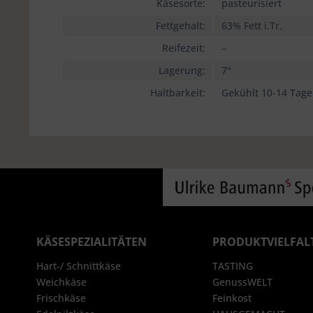
Käsesorte:
pasteurisiert
Fettgehalt:
63% Fett i.Tr.
Reifezeit:
–
Lagerung:
7°
Haltbarkeit:
Gekühlt 10-14 Tage
KÄSESPEZIALITÄTEN
PRODUKTVIELFAL
Hart-/ Schnittkäse
TASTING
Weichkäse
GenussWELT
Frischkäse
Feinkost