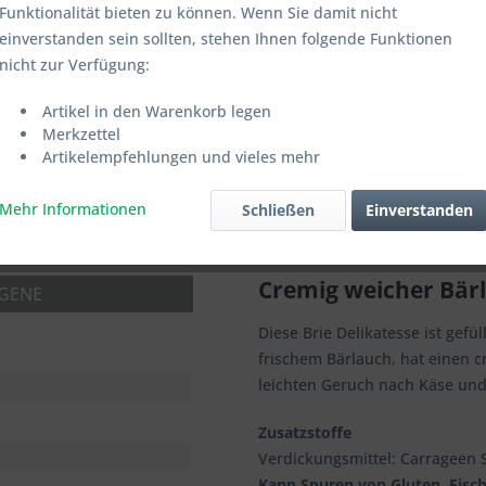
Funktionalität bieten zu können. Wenn Sie damit nicht
einverstanden sein sollten, stehen Ihnen folgende Funktionen
Auswahl 250g:
nicht zur Verfügung:
Artikel in den Warenkorb legen
Merkzettel
Artikelempfehlungen und vieles mehr
Mehr Informationen
Schließen
Einverstanden
Merken
Cremig weicher Bär
RGENE
Diese Brie Delikatesse ist gef
frischem Bärlauch, hat einen
leichten Geruch nach Käse und
Zusatzstoffe
Verdickungsmittel: Carrageen S
Kann Spuren von Gluten, Fisch,