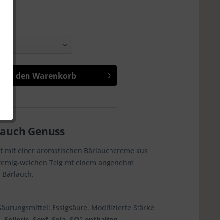
In den
Warenkorb
lauch Genuss
üllt mit einer aromatischen Bärlauchcreme aus
 cremig-weichen Teig mt einem angenehm
 Bärlauch.
äurungsmittel: Essigsäure. Modifizierte Stärke
 Sellerie, Senf, Soja, SO2 enthalten