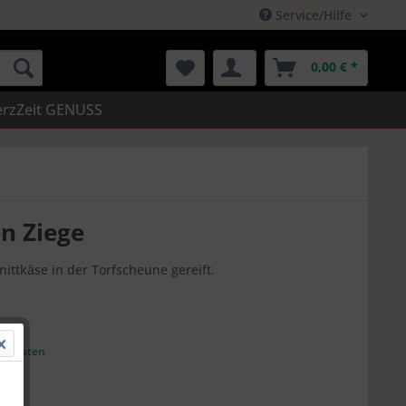
Service/Hilfe
0,00 € *
rzZeit GENUSS
n Ziege
ittkäse in der Torfscheune gereift.
andkosten