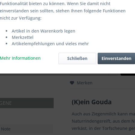
Funktionalität bieten zu können. Wenn Sie damit nicht
einverstanden sein sollten, stehen Ihnen folgende Funktionen
Auswahl 250g:
nicht zur Verfügung:
Artikel in den Warenkorb legen
Merkzettel
Produkt vakuumieren:
Artikelempfehlungen und vieles mehr
Mehr Informationen
Schließen
Einverstanden
Merken
(K)ein Gouda
RGENE
Auch aus Ziegenmilch kann man
Naturrindengereift, aus dem No
verkäst, in der Torfscheune ger
 Note