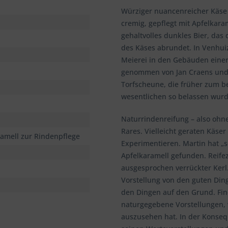
Würziger nuancenreicher Käse mi
cremig, gepflegt mit Apfelkara
gehaltvolles dunkles Bier, da
des Käses abrundet. In Venhui
Meierei in den Gebäuden einer 
genommen von Jan Craens und M
Torfscheune, die früher zum b
wesentlichen so belassen wurde,
Naturrindenreifung – also ohn
Rares. Vielleicht geraten Käse
ramell zur Rindenpflege
Experimentieren. Martin hat „s
Apfelkaramell gefunden. Reifeze
ausgesprochen verrückter Kerl
Vorstellung von den guten Din
den Dingen auf den Grund. Find
naturgegebene Vorstellungen, 
auszusehen hat. In der Konse