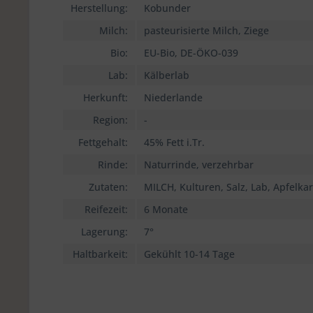
Herstellung:
Kobunder
Milch:
pasteurisierte Milch, Ziege
Bio:
EU-Bio, DE-ÖKO-039
Lab:
Kälberlab
Herkunft:
Niederlande
Region:
-
Fettgehalt:
45% Fett i.Tr.
Rinde:
Naturrinde, verzehrbar
Zutaten:
MILCH, Kulturen, Salz, Lab, Apfelka
Reifezeit:
6 Monate
Lagerung:
7°
Haltbarkeit:
Gekühlt 10-14 Tage