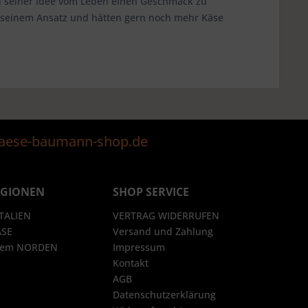
d seiner Idee vom Leben einen Geschmack zu
n seinem Ansatz und hätten gern noch mehr Käse
@kaese-baumann-shop.de
EGIONEN
SHOP SERVICE
ITALIEN
VERTRAG WIDERRUFEN
ÄSE
Versand und Zahlung
 dem NORDEN
Impressum
Kontakt
AGB
Datenschutzerklärung