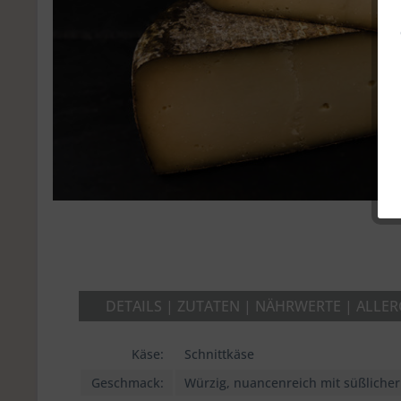
DETAILS | ZUTATEN | NÄHRWERTE | ALLE
Käse:
Schnittkäse
Geschmack:
Würzig, nuancenreich mit süßlicher