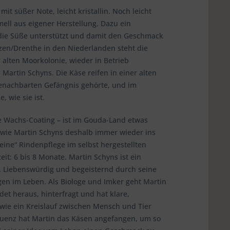
t süßer Note, leicht kristallin. Noch leicht
mell aus eigener Herstellung. Dazu ein
s die Süße unterstützt und damit den Geschmack
zen/Drenthe in den Niederlanden steht die
alten Moorkolonie, wieder in Betrieb
artin Schyns. Die Käse reifen in einer alten
enachbarten Gefängnis gehörte, und im
 wie sie ist.
e Wachs-Coating – ist im Gouda-Land etwas
r wie Martin Schyns deshalb immer wieder ins
eine“ Rindenpflege im selbst hergestellten
it: 6 bis 8 Monate. Martin Schyns ist ein
. Liebenswürdig und begeisternd durch seine
gen im Leben. Als Biologe und Imker geht Martin
et heraus, hinterfragt und hat klare,
wie ein Kreislauf zwischen Mensch und Tier
quenz hat Martin das Käsen angefangen, um so