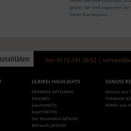
seinen Wertevorstellungen un
geben. Wir sind begeistert vo
dieser Konsequenz.
Fon 0172 291 20 52 | service
T
ULRIKEs HIGHLIGHTS
GENUSS R
FROMAGE ARTISANAL
Genuss aus 
KäseABO
Schweizer K
GournetSETs
FEINES aus
KäseTORTEN
Der besondere GENUSS
Bärlauch GENUSS