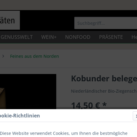
GENUSSWELT
WEIN+
NONFOOD
PRÄSENTE
He
Feines aus dem Norden
Kobunder belege
Niederländischer Bio-Ziegenschn
14,50 € *
Inhalt:
250 g (5,80 € * / 100 g)
ookie-Richtlinien
Preise inkl. gesetzl. MwSt.
zzgl. Vers
2-4 Werktage
Diese Website verwendet Cookies, um Ihnen die bestmögliche
Artikel-Nr.:
Kob05