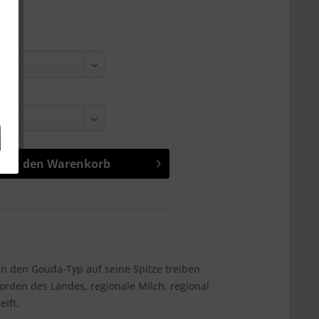
In den
Warenkorb
 den Gouda-Typ auf seine Spitze treiben.
rden des Landes, regionale Milch, regional
eift.