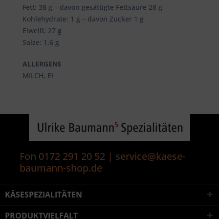
Fett: 38 g – davon gesättigte Fettsäure 28 g
Kohlehydrate: 1 g – davon Zucker 1 g
Eiweiß: 27 g
Salze: 1,6 g
ALLERGENE
MILCH, EI
Fon 0172 291 20 52 | service@kaese-
baumann-shop.de
KÄSESPEZIALITÄTEN
PRODUKTVIELFALT