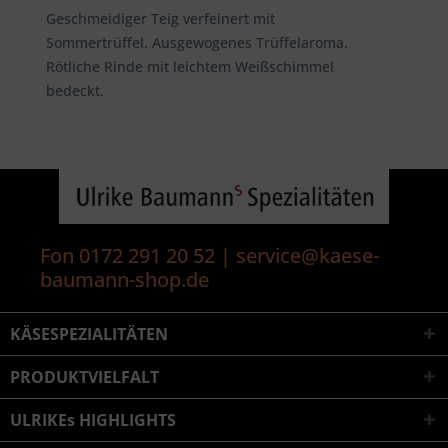
Geschmeidiger Teig verfeinert mit
Sommertrüffel. Ausgewogenes Trüffelaroma.
Rötliche Rinde mit leichtem Weißschimmel
bedeckt.
Fon 0172 291 20 52 | service@kaese-
baumann-shop.de
KÄSESPEZIALITÄTEN
PRODUKTVIELFALT
ULRIKEs HIGHLIGHTS