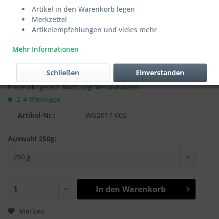
Trüffel
Artikel in den Warenkorb legen
Merkzettel
Artikelempfehlungen und vieles mehr
Französischer halbfester Schnittkäse aus Kuhmilch. 6-8
Wochen gereift.
Mehr Informationen
19,50 € *
Schließen
Einverstanden
Inhalt:
250 g (7,80 € * / 100 g)
Preise inkl. gesetzl. MwSt.
zzgl. Versandkosten
2-4 Werktage
Artikel-Nr.:
WG2017-005
Auswahl 250g:
In den
Warenkorb
Merken